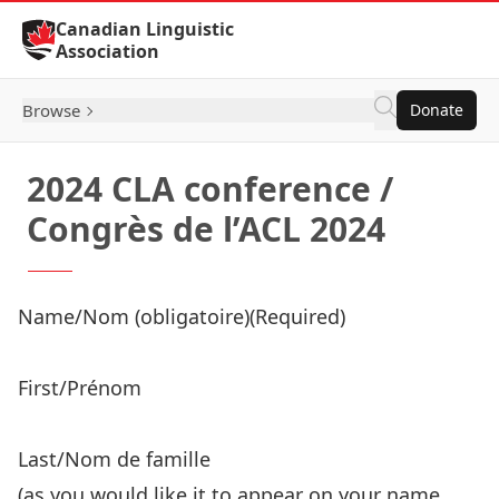
Skip to Content
Canadian Linguistic
Association
Browse
Donate
2024 CLA conference /
Congrès de l’ACL 2024
Product Name
Name/Nom (obligatoire)
(Required)
Price:
First/Prénom
Last/Nom de famille
(as you would like it to appear on your name