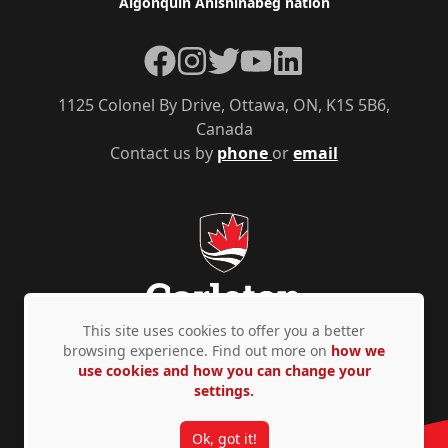
Algonquin Anishinàbeg nation
Facebook
Instagram
Twitter
YouTube
LinkedIn
1125 Colonel By Drive, Ottawa, ON, K1S 5B6,
Canada
Contact us by
phone
or
email
This site uses cookies to offer you a better
browsing experience. Find out more on
how we
use cookies and how you can change your
Privacy Policy
Accessibility
© Copyright 2026
settings.
Ok, got it!