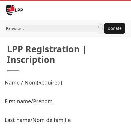
Skip to Content
LPP
Browse
Donate
LPP Registration |
Inscription
Product Name
Name / Nom
(Required)
Price:
First name/Prénom
Last name/Nom de famille